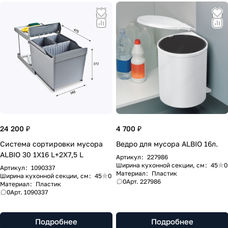
24 200 ₽
4 700 ₽
Система сортировки мусора
Ведро для мусора ALBIO 16л.
ALBIO 30 1X16 L+2X7,5 L
Артикул
:
227986
Ширина кухонной секции, см
:
45
0
Артикул
:
1090337
Материал
:
Пластик
Ширина кухонной секции, см
:
45
0
0
Арт.
227986
Материал
:
Пластик
0
Арт.
1090337
Подробнее
Подробнее