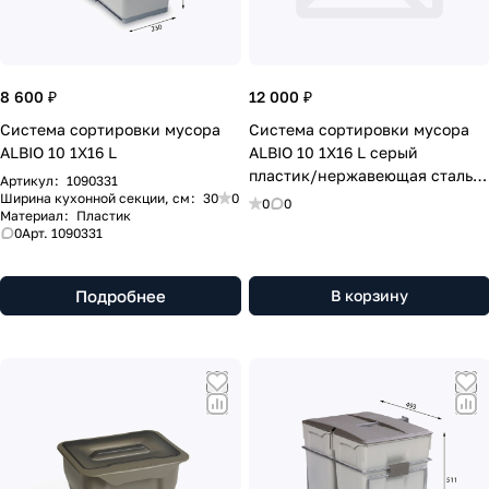
8 600 ₽
12 000 ₽
Система сортировки мусора
Система сортировки мусора
ALBIO 10 1X16 L
ALBIO 10 1X16 L серый
пластик/нержавеющая сталь
Артикул
:
1090331
ALVEUS (227980)
Ширина кухонной секции, см
:
30
0
0
0
Материал
:
Пластик
0
Арт.
1090331
Подробнее
В корзину