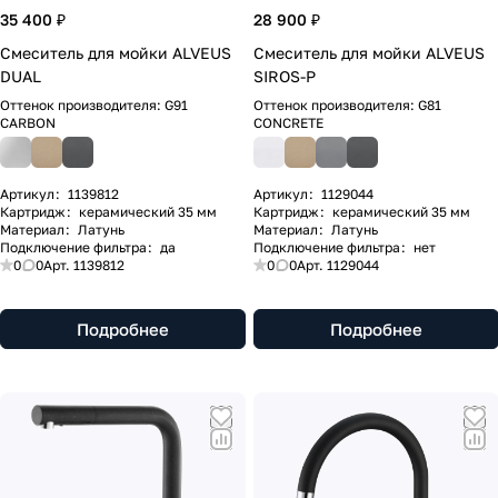
35 400 ₽
28 900 ₽
Смеситель для мойки ALVEUS
Смеситель для мойки ALVEUS
DUAL
SIROS-P
Оттенок производителя:
G91
Оттенок производителя:
G81
CARBON
CONCRETE
Артикул
:
1139812
Артикул
:
1129044
Картридж
:
керамический 35 мм
Картридж
:
керамический 35 мм
Материал
:
Латунь
Материал
:
Латунь
Подключение фильтра
:
да
Подключение фильтра
:
нет
0
0
Арт.
1139812
0
0
Арт.
1129044
Подробнее
Подробнее