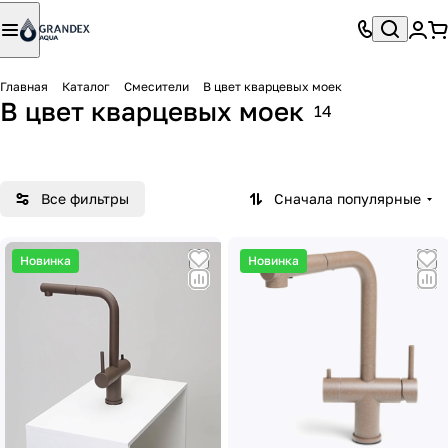
Главная
Каталог
Смесители
В цвет кварцевых моек
К мойкам GRANDEX
В цвет кварцевых моек
14
К мойкам Alveus
AQUA
Все фильтры
Сначала популярные
Новинка
Новинка