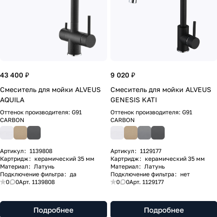
43 400 ₽
9 020 ₽
Смеситель для мойки ALVEUS
Смеситель для мойки ALVEUS
AQUILA
GENESIS KATI
Оттенок производителя:
G91
Оттенок производителя:
G91
CARBON
CARBON
Артикул
:
1139808
Артикул
:
1129177
Картридж
:
керамический 35 мм
Картридж
:
керамический 35 мм
Материал
:
Латунь
Материал
:
Латунь
Подключение фильтра
:
да
Подключение фильтра
:
нет
0
0
Арт.
1139808
0
0
Арт.
1129177
Подробнее
Подробнее