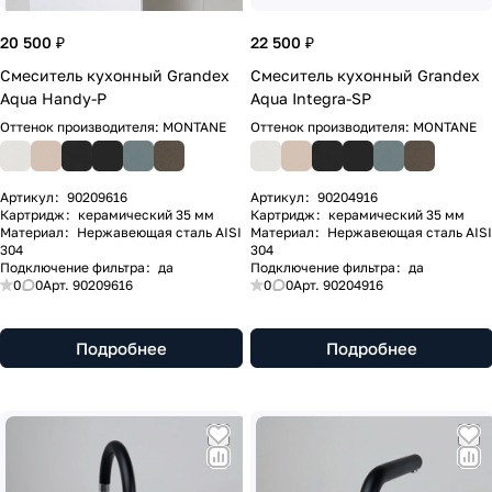
20 500 ₽
22 500 ₽
Смеситель кухонный Grandex
Смеситель кухонный Grandex
Aqua Handy-P
Aqua Integra-SP
Оттенок производителя:
MONTANE
Оттенок производителя:
MONTANE
Артикул
:
90209616
Артикул
:
90204916
Картридж
:
керамический 35 мм
Картридж
:
керамический 35 мм
Материал
:
Нержавеющая сталь AISI
Материал
:
Нержавеющая сталь AISI
304
304
Подключение фильтра
:
да
Подключение фильтра
:
да
0
0
Арт.
90209616
0
0
Арт.
90204916
Подробнее
Подробнее