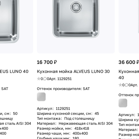
16 700 ₽
36 600 
VEUS LUNO 40
Кухонная мойка ALVEUS LUNO 30
Кухонна
40
0
0
Арт.
1129251
0
0
Арт.
:
SAT
Оттенок производителя:
SAT
Оттенок п
Артикул
:
1129251
и, см
:
50
Ширина кухонной секции, см
:
45
Артикул
:
ешницу
Тип монтажа
:
Под столешницу
Ширина ку
 сталь AISI 304
Материал
:
Нержавеющая сталь AISI 304
Тип монта
х400
Размер мойки, мм
:
418x418
Материал
:
400
Размер чаши, мм
:
400х400
Размер мо
Глубина чаши мм
:
180