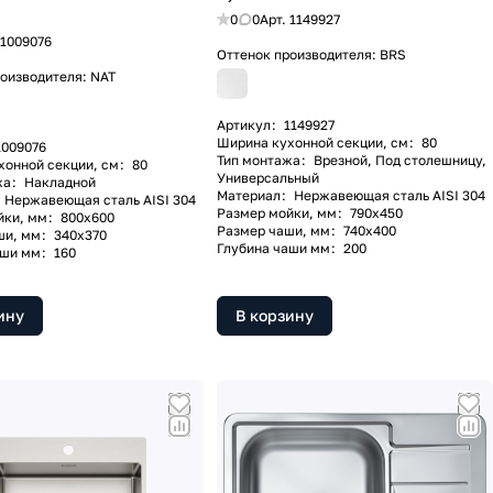
0
0
Арт.
1149927
1009076
Оттенок производителя:
BRS
роизводителя:
NAT
Артикул
:
1149927
Ширина кухонной секции, см
:
80
1009076
Тип монтажа
:
Врезной, Под столешницу,
хонной секции, см
:
80
Универсальный
жа
:
Накладной
Материал
:
Нержавеющая сталь AISI 304
Нержавеющая сталь AISI 304
Размер мойки, мм
:
790x450
йки, мм
:
800x600
Размер чаши, мм
:
740x400
ши, мм
:
340x370
Глубина чаши мм
:
200
аши мм
:
160
ину
В корзину