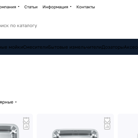
омпания
Статьи
Информация
Контакты
ные мойки
Смесители
Бытовые измельчители
Дозаторы
Аксес
лярные