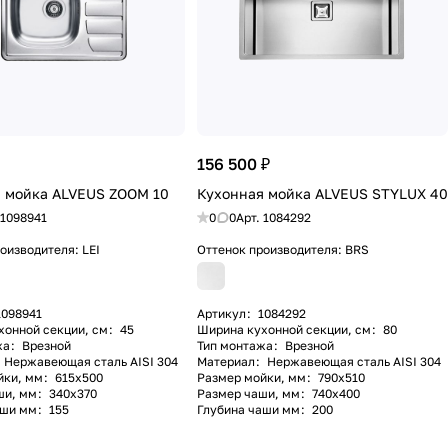
156 500 ₽
 мойка ALVEUS ZOOM 10
Кухонная мойка ALVEUS STYLUX 40
1098941
0
0
Арт.
1084292
роизводителя:
LEI
Оттенок производителя:
BRS
1098941
Артикул
:
1084292
хонной секции, см
:
45
Ширина кухонной секции, см
:
80
жа
:
Врезной
Тип монтажа
:
Врезной
Нержавеющая сталь AISI 304
Материал
:
Нержавеющая сталь AISI 304
йки, мм
:
615х500
Размер мойки, мм
:
790х510
ши, мм
:
340х370
Размер чаши, мм
:
740х400
аши мм
:
155
Глубина чаши мм
:
200