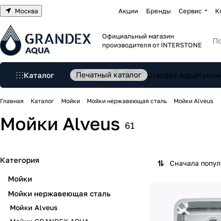
Москва
Акции
Бренды
Сервис
К
Официальный магазин
производителя от INTERSTONE
Печатный каталог
Каталог
Grandex Aqua
Кухон
Главная
Каталог
Мойки
Мойки нержавеющая сталь
Мойки Alveus
Мойки Alveus
61
Категория
Сначала попу
Мойки
Мойки нержавеющая сталь
Мойки Alveus