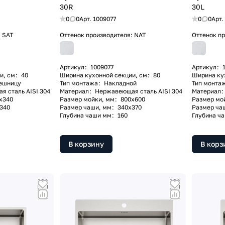
30R
30L
0
0
Арт.
1009077
0
0
Арт.
:
SAT
Оттенок производителя:
NAT
Оттенок п
Артикул
:
1009077
Артикул
:
и, см
:
40
Ширина кухонной секции, см
:
80
Ширина ку
ешницу
Тип монтажа
:
Накладной
Тип монта
 сталь AISI 304
Материал
:
Нержавеющая сталь AISI 304
Материал
:
х340
Размер мойки, мм
:
800x600
Размер мо
340
Размер чаши, мм
:
340x370
Размер ча
Глубина чаши мм
:
160
Глубина ч
В корзину
В корз