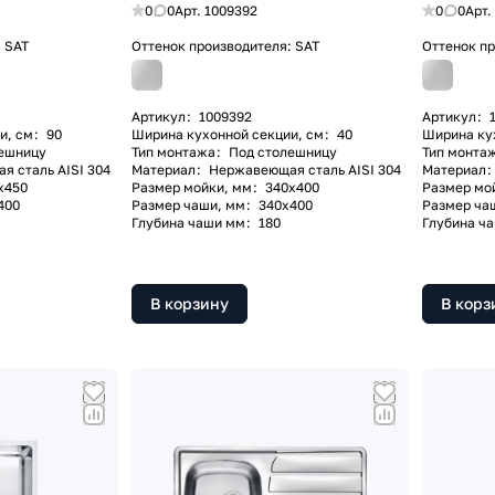
0
0
Арт.
1009392
0
0
Арт.
:
SAT
Оттенок производителя:
SAT
Оттенок п
Артикул
:
1009392
Артикул
:
и, см
:
90
Ширина кухонной секции, см
:
40
Ширина ку
ешницу
Тип монтажа
:
Под столешницу
Тип монта
 сталь AISI 304
Материал
:
Нержавеющая сталь AISI 304
Материал
:
x450
Размер мойки, мм
:
340х400
Размер мо
400
Размер чаши, мм
:
340х400
Размер ча
Глубина чаши мм
:
180
Глубина ч
В корзину
В корз