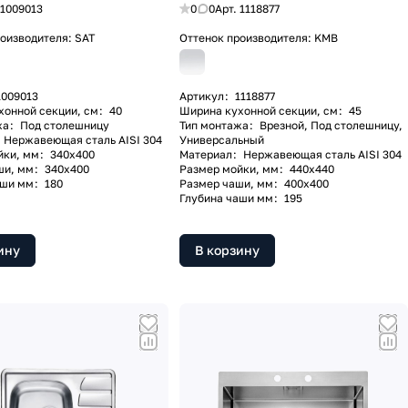
1009013
0
0
Арт.
1118877
роизводителя:
SAT
Оттенок производителя:
KMB
1009013
Артикул
:
1118877
хонной секции, см
:
40
Ширина кухонной секции, см
:
45
жа
:
Под столешницу
Тип монтажа
:
Врезной, Под столешницу,
Нержавеющая сталь AISI 304
Универсальный
йки, мм
:
340х400
Материал
:
Нержавеющая сталь AISI 304
ши, мм
:
340х400
Размер мойки, мм
:
440х440
аши мм
:
180
Размер чаши, мм
:
400х400
Глубина чаши мм
:
195
ину
В корзину