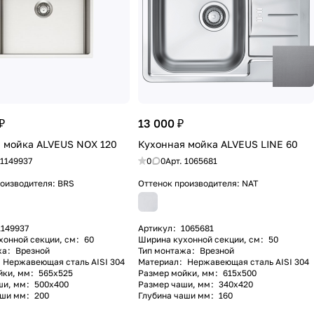
₽
13 000 ₽
 мойка ALVEUS NOX 120
Кухонная мойка ALVEUS LINE 60
1149937
0
0
Арт.
1065681
роизводителя:
BRS
Оттенок производителя:
NAT
1149937
Артикул
:
1065681
хонной секции, см
:
60
Ширина кухонной секции, см
:
50
жа
:
Врезной
Тип монтажа
:
Врезной
Нержавеющая сталь AISI 304
Материал
:
Нержавеющая сталь AISI 304
йки, мм
:
565x525
Размер мойки, мм
:
615x500
ши, мм
:
500x400
Размер чаши, мм
:
340x420
аши мм
:
200
Глубина чаши мм
:
160