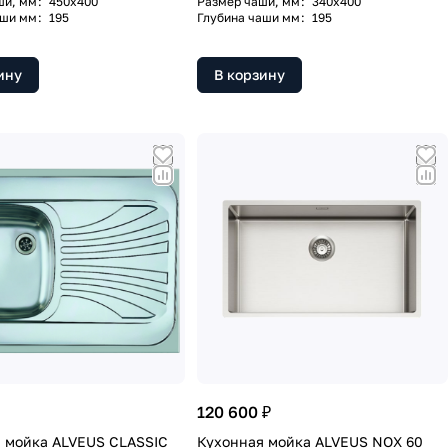
ши, мм
:
450х400
Размер чаши, мм
:
340х400
аши мм
:
195
Глубина чаши мм
:
195
ину
В корзину
120 600 ₽
 мойка ALVEUS CLASSIC
Кухонная мойка ALVEUS NOX 60