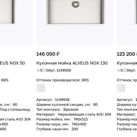
146 000 ₽
123 200 
VEUS NOX 50
Кухонная мойка ALVEUS NOX 130
Кухонная
0
0
Арт.
1149938
0
0
Арт.
:
BRS
Оттенок производителя:
BRS
Оттенок п
Артикул
:
1149938
Артикул
:
и, см
:
60
Ширина кухонной секции, см
:
80
Ширина ку
 Под столешницу,
Тип монтажа
:
Врезной
Тип монта
Материал
:
Нержавеющая сталь AISI 304
Материал
:
 сталь AISI 304
Размер мойки, мм
:
740x515
Размер мо
x450
Размер чаши, мм
:
740x400
Размер ча
400
Глубина чаши мм
:
200
Глубина ч