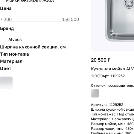
Мойки GRANDEX AQUA
Цена
Бренд
Alveus
Ширина кухонной секции, см
Тип монтажа
20 500 ₽
Материал
Цвет
Кухонная мойка AL
0
0
Арт.
1129252
Оттенок производителя
Артикул
:
1129252
Ширина кухонной секци
Тип монтажа
:
Под стол
Материал
:
Нержавеющая
Размер мойки, мм
:
480
Размер чаши, мм
:
480х
Глубина чаши мм
:
180