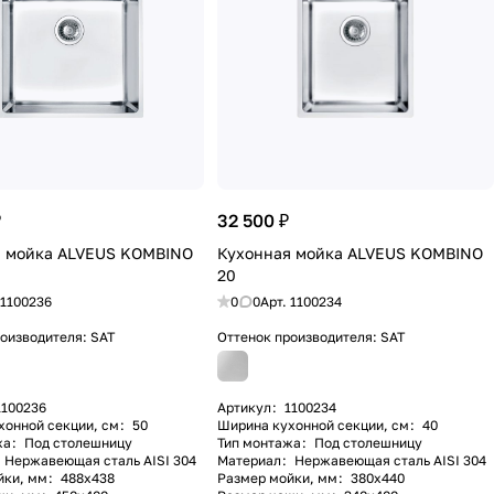
₽
32 500 ₽
я мойка ALVEUS KOMBINO
Кухонная мойка ALVEUS KOMBINO
20
1100236
0
0
Арт.
1100234
роизводителя:
SAT
Оттенок производителя:
SAT
1100236
Артикул
:
1100234
хонной секции, см
:
50
Ширина кухонной секции, см
:
40
жа
:
Под столешницу
Тип монтажа
:
Под столешницу
Нержавеющая сталь AISI 304
Материал
:
Нержавеющая сталь AISI 304
йки, мм
:
488х438
Размер мойки, мм
:
380х440