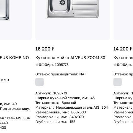
16 200 ₽
14 200 ₽
VEUS KOMBINO
Кухонная мойка ALVEUS ZOOM 30
Кухонная
0
0
Арт.
1098773
0
0
Арт.
Оттенок производителя:
NAT
Оттенок п
:
KMB
Артикул
:
1098773
Артикул
:
Ширина кухонной секции, см
:
45
Ширина ку
Тип монтажа
:
Врезной
Тип монта
и, см
:
40
Материал
:
Нержавеющая сталь AISI 304
Материал
:
 Под столешницу,
Размер мойки, мм
:
860х500
Размер мо
Размер чаши, мм
:
340х370
Размер ча
 сталь AISI 304
Глубина чаши мм
:
155
Глубина ч
х440
400