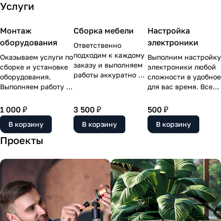
Услуги
Монтаж
Сборка мебели
Настройка
оборудования
электроники
Ответственно
подходим к каждому
Оказываем услуги по
Выполним настройку
заказу и выполняем
сборке и установке
электроники любой
работы аккуратно и
оборудования.
сложности в удобное
качественно. По
Выполняем работу в
для вас время. Все
окончании всех
день обращения или
работы завершим
работ проводим
обговариваем
уборкой помещения
1 000 ₽
3 500 ₽
500 ₽
уборку, и вы
удобное время.
— вам не придется
В корзину
принимаете заказ
В корзину
В корзину
Делаем все
тратить силы на то,
уже в чистом
аккуратно и по
чтобы привести
Проекты
помещении.
согласованию с
квартиру или офис в
заказчиком.
порядок.