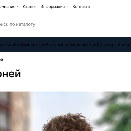
омпания
Статьи
Информация
Контакты
ные мойки
Смесители
Бытовые измельчители
Дозаторы
Аксес
ей
рней